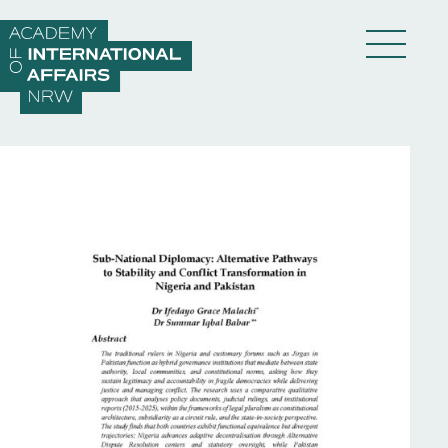
Direkt zum Inhalt wechseln
DE
EN
Akademie
Fellows
Veranstaltungen