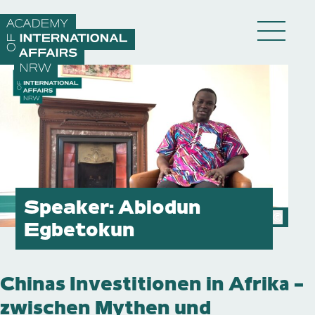
Direkt zum Inhalt wechseln
DE
EN
Akademie
Speaker:
Abiodun
©
Egbetokun
Fellows
Chinas Investitionen in Afrika –
Veranstaltungen
zwischen Mythen und