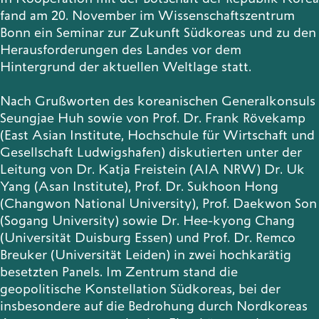
fand am 20. November im Wissenschaftszentrum
Publikationen
Bonn ein Seminar zur Zukunft Südkoreas und zu den
Herausforderungen des Landes vor dem
Hintergrund der aktuellen Weltlage statt.
Nach Grußworten des koreanischen Generalkonsuls
Kontakt
Seungjae Huh sowie von Prof. Dr. Frank Rövekamp
(East Asian Institute, Hochschule für Wirtschaft und
Gesellschaft Ludwigshafen) diskutierten unter der
Leitung von Dr. Katja Freistein (AIA NRW) Dr. Uk
Impulse
Yang (Asan Institute), Prof. Dr. Sukhoon Hong
Interviews
Impulse
(Changwon National University), Prof. Daekwon Son
(Sogang University) sowie Dr. Hee-kyong Chang
(Universität Duisburg Essen) und Prof. Dr. Remco
Breuker (Universität Leiden) in zwei hochkarätig
besetzten Panels. Im Zentrum stand die
geopolitische Konstellation Südkoreas, bei der
insbesondere auf die Bedrohung durch Nordkoreas