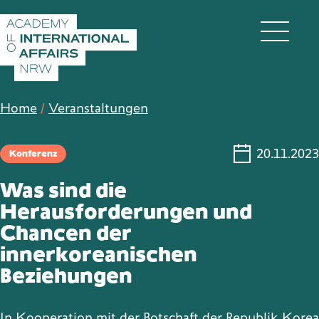
Direkt zum Inhalt wechseln
DE
EN
Home
/
Veranstaltungen
20.11.2023
Konferenz
Akademie
Was sind die
Herausforderungen und
Chancen der
Fellows
innerkoreanischen
Beziehungen
Veranstaltungen
In Kooperation mit der Botschaft der Republik Korea