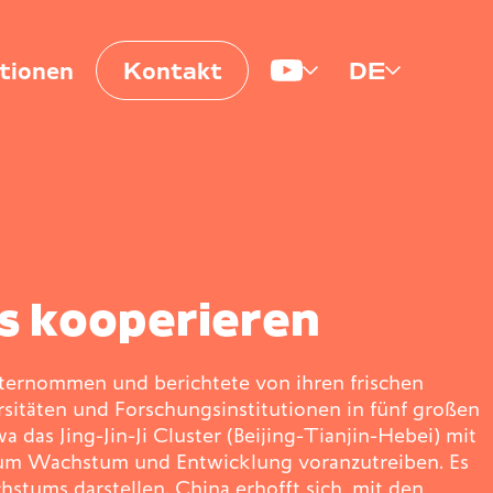
tionen
Kontakt
DE
Impulse
es kooperieren
ternommen und berichtete von ihren frischen
sitäten und Forschungsinstitutionen in fünf großen
das Jing-Jin-Ji Cluster (Beijing-Tianjin-Hebei) mit
, um Wachstum und Entwicklung voranzutreiben. Es
hstums darstellen. China erhofft sich, mit den