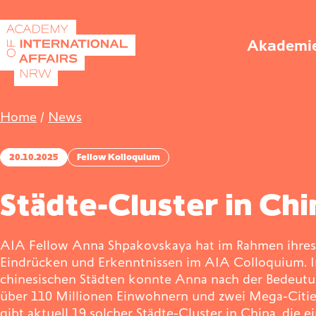
Direkt zum Inhalt wechseln
Akademi
Home
/
News
20.10.2025
Fellow Kolloquium
Städte-Cluster in Ch
AIA Fellow Anna Shpakovskaya hat im Rahmen ihres 
Eindrücken und Erkenntnissen im AIA Colloquium. In 
chinesischen Städten konnte Anna nach der Bedeutung 
über 110 Millionen Einwohnern und zwei Mega-Citie
gibt aktuell 19 solcher Städte-Cluster in China, die