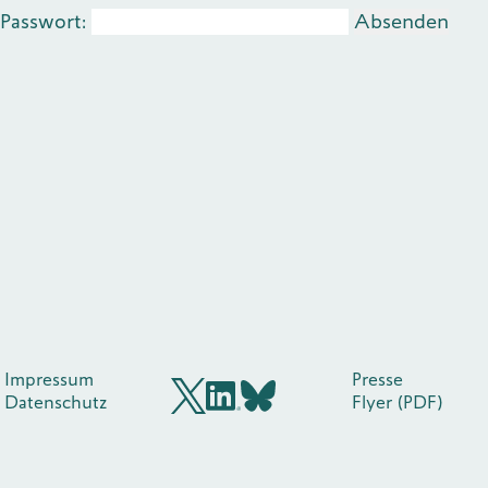
Passwort:
Publikationen
Kontakt
Impulse
Interviews
Impulse
Impressum
Presse
Datenschutz
Flyer (PDF)
BlueSky
X (früher Twitter)