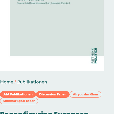
Publikationen
Kontakt
Impulse
Interviews
Impulse
Home
/
Publikationen
AIA Publikationen
Discussion Paper
Ahyousha Khan
Summar Iqbal Babar